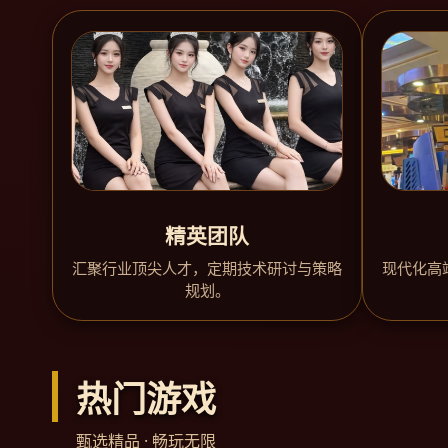
精英团队
汇聚行业顶尖人才，定期技术研讨与策略
现代化高
规划。
热门游戏
甄选精品 · 畅玩无限