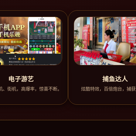
电子游艺
捕鱼达人
机、街机，高爆率，惊喜不断。
炫酷特效，百倍炮台，捕获