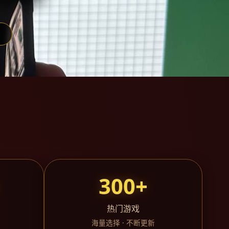
300+
热门游戏
海量选择 · 不断更新