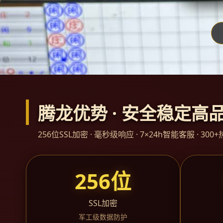
腾龙优势 · 安全稳定高
256位SSL加密 · 毫秒级响应 · 7×24h智能客服 · 30
256位
SSL加密
军工级数据防护