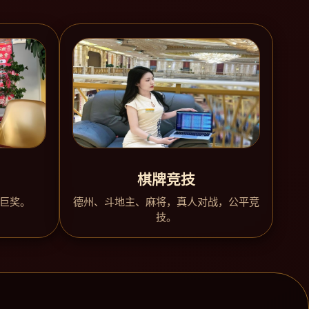
棋牌竞技
巨奖。
德州、斗地主、麻将，真人对战，公平竞
技。