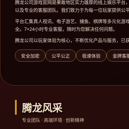
腾龙公司游戏官网是果敢地区实力雄厚的线上娱乐平台
以及专业的客服团队。我们致力于为每一位玩家提供公
平台汇集真人视讯、电子游艺、捕鱼、棋牌等多元化游
全。7×24小时专业客服，随时为您解决任何问题。
腾龙公司以玩家体验为核心，不断优化产品与服务，已
安全加密
公平公正
极速体验
金牌客
腾龙风采
专业团队 · 高端环境 · 创新精神